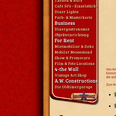
Theken & Bars
Cafe 50’s – Einzelstücke
Diner Lights
Farb- & Musterkarte
Business
Dinergastronomie
Objekteinrichtung
For Rent
Mietmobiliar & Deko
Mobiler Messestand
Show & Promocars
Film & Foto Locations
4-the Wall
Von An
Einric
Vintage Art Shop
die si
A.W. Constructions
Zum fe
Die Oldtimergarage