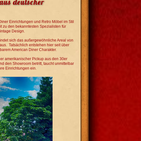
aus deutscher
iner Einrichtungen und Retro Möbel im Stil
 zu den bekanntesten Spezialisten für
intage Design.
findet sich das außergewöhnliche Areal von
. Tatsächlich entstehen hier seit über
lbarem American Diner Charakter.
aler amerikanischer Pickup aus den 30er
d den Showroom betritt, taucht unmittelbar
re Einrichtungen ein.