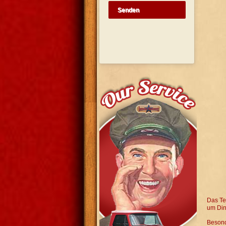
Senden
Das Te
um Din
Besond