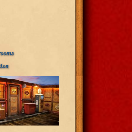
rooms
ion