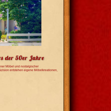
rs der 50er Jahre
iner Möbel und nostalgischer
Präzision entstehen eigene Möbelkreationen,