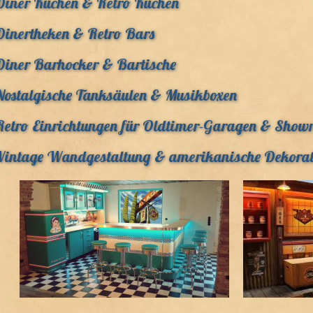
Diner Küchen & Retro Küchen
Dinertheken & Retro Bars
Diner Barhocker & Bartische
Nostalgische Tanksäulen & Musikboxen
Retro Einrichtungen für Oldtimer-Garagen & Show
Vintage Wandgestaltung & amerikanische Dekorat