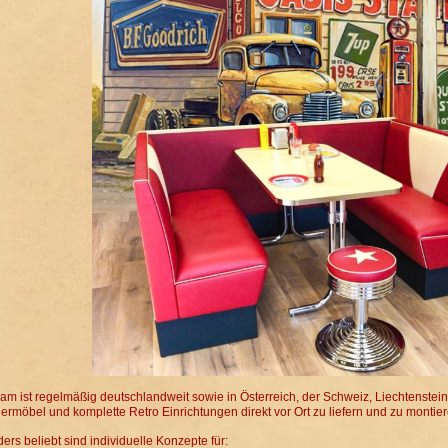
am ist regelmäßig deutschlandweit sowie in Österreich, der Schweiz, Liechtenste
ermöbel und komplette Retro Einrichtungen direkt vor Ort zu liefern und zu montier
ers beliebt sind individuelle Konzepte für: