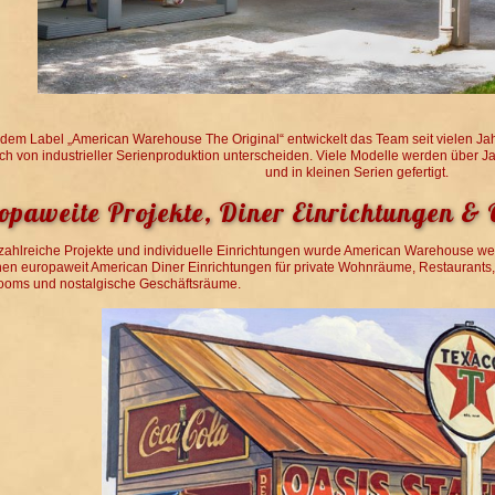
 dem Label „American Warehouse The Original“ entwickelt das Team seit vielen Jah
ich von industrieller Serienproduktion unterscheiden. Viele Modelle werden über Ja
und in kleinen Serien gefertigt.
opaweite Projekte, Diner Einrichtungen &
zahlreiche Projekte und individuelle Einrichtungen wurde American Warehouse we
hen europaweit American Diner Einrichtungen für private Wohnräume, Restaurants,
oms und nostalgische Geschäftsräume.