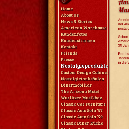
Ame
Man
Home
About Us
Americ
News & Stories
der 40
American Warehouse
nostal
Kundenfotos
Schon 
Kundenstimmen
Americ
30 Jah
Kontakt
Friends
Bereit
Jahren
Presse
in die
Nostalgieprodukte
Custom Design Cabinet
Nostalgietanksäulen
Dinermobiliar
The Arizona Motel
Wurlitzer Musikbox
Classic Car Furniture
Classic Auto Sofa ’57
Classic Auto Sofa ’59
Classic Diner Küche