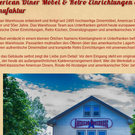
rican Diner Möbel & Retro Einrichtungen 
ufaktur
an Warehouse entwickelt und fertigt seit 1995 hochwertige Dinermöbel, American D
er und 50er Jahre. Das Warehouse Team aus Unterfranken gehört heute europaweit
gische Diner Einrichtungen, Retro Küchen, Dinersitzgruppen und amerikanisches V
fast versteckt in einem kleinen Örtchen Namens Kleinlangheim in Unterfranken be
an Warehouse. Passanten mutmaßen des Öfteren über das amerikanische Lagerhaus
ren authentische Dinermöbel und komplette Retro Einrichtungen mit unverwechse
s das Gebäude selbst zeigt die Liebe zum Detail: Vor dem Eingang steht ein origin
, der heute als außergewöhnliches Kakteenarrangement dient. Wer die Werkstatt un
 Welt klassischer American Diners, Route-66-Nostalgie und amerikanischer 50er Jah